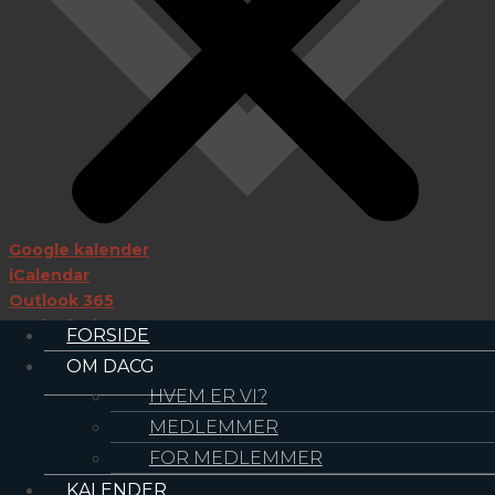
Google kalender
iCalendar
Outlook 365
Outlook Live
FORSIDE
OM DACG
Detaljer
HVEM ER VI?
MEDLEMMER
Start:
19. september 2025
FOR MEDLEMMER
Slut:
20. september 2025
KALENDER