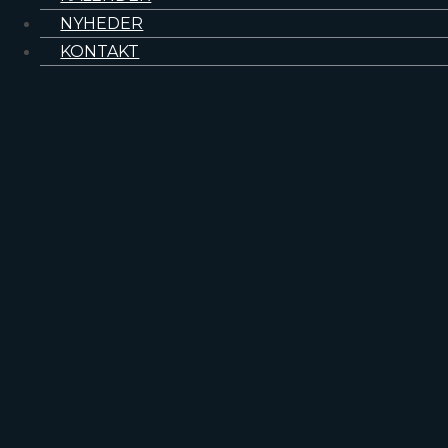
«
NOAC-møde
NYHEDER
ASTRO Annual Meeting
»
KONTAKT
KONTAKT
Formand Karen-Lise Garm Spindler
formand@dacgnet.dk
Sekretær Eva Serup-Hansen
sekretaer@dacgnet.dk
Kasserer Eva Serup-Hansen
kasserer@dacgnet.dk
LINKS