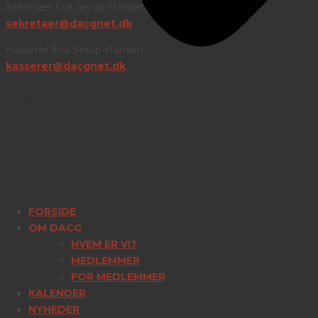
Sekretær Eva Serup-Hansen
sekretaer@dacgnet.dk
Kasserer Eva Serup-Hansen
kasserer@dacgnet.dk
LINKS
FORSIDE
OM DACG
HVEM ER VI?
MEDLEMMER
FOR MEDLEMMER
KALENDER
NYHEDER