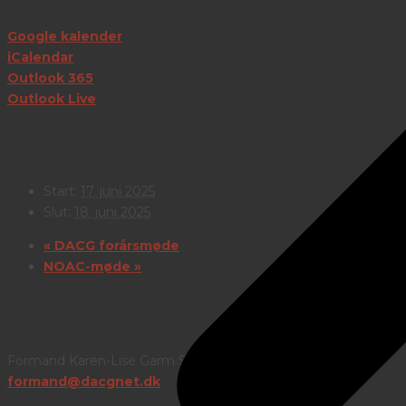
Google kalender
iCalendar
Outlook 365
Outlook Live
Detaljer
Start:
17. juni 2025
Slut:
18. juni 2025
«
DACG forårsmøde
NOAC-møde
»
KONTAKT
Formand Karen-Lise Garm Spindler
formand@dacgnet.dk