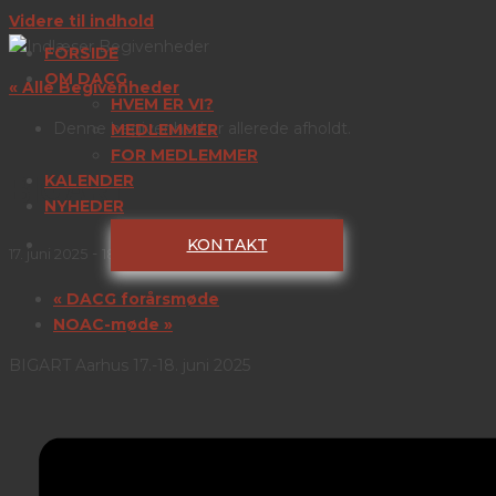
Videre til indhold
FORSIDE
OM DACG
« Alle Begivenheder
HVEM ER VI?
Denne begivenhed er allerede afholdt.
MEDLEMMER
FOR MEDLEMMER
BIGART
KALENDER
NYHEDER
KONTAKT
-
17. juni 2025
18. juni 2025
«
DACG forårsmøde
NOAC-møde
»
BIGART Aarhus 17.-18. juni 2025